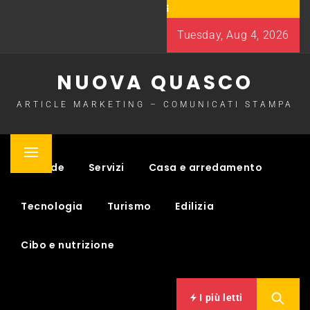
Skip
to
Tuesday, Aug 4, 2026
content
NUOVA QUASCO
ARTICLE MARKETING – COMUNICATI STAMPA
Primary
Aziende
Servizi
Casa e arredamento
Menu
Tecnologia
Turismo
Edilizia
Cibo e nutrizione
I più letti