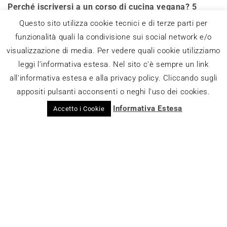
Perché iscriversi a un corso di cucina vegana? 5
motivi che ti convinceranno
Questo sito utilizza cookie tecnici e di terze parti per
funzionalità quali la condivisione sui social network e/o
I segreti dei forni artigianali per pizzeria
visualizzazione di media. Per vedere quali cookie utilizziamo
leggi l'informativa estesa. Nel sito c'è sempre un link
Dall’idea allo schermo: le fasi della produzione
all'informativa estesa e alla privacy policy. Cliccando sugli
cinematografica
appositi pulsanti acconsenti o neghi l'uso dei cookies.
Informativa Estesa
Accetto i Cookie
Come funziona il trattamento di passivazione
dell’acciaio inox
Questo blog non rappresenta una testata
giornalistica in quanto viene aggiornato senza alcuna
periodicità. Non può pertanto considerarsi un
prodotto editoriale ai sensi della legge n° 62 del