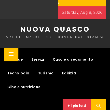
Skip
to
Saturday, Aug 8, 2026
content
NUOVA QUASCO
ARTICLE MARKETING – COMUNICATI STAMPA
Primary
Aziende
Servizi
Casa e arredamento
Menu
Tecnologia
Turismo
Edilizia
Cibo e nutrizione
I più letti