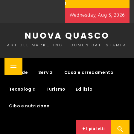
Skip
to
Wednesday, Aug 5, 2026
content
NUOVA QUASCO
ARTICLE MARKETING – COMUNICATI STAMPA
Primary
Aziende
Servizi
Casa e arredamento
Menu
Tecnologia
Turismo
Edilizia
Cibo e nutrizione
I più letti