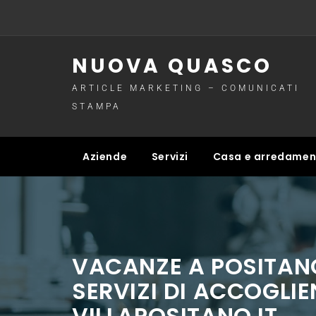
Skip
to
content
NUOVA QUASCO
ARTICLE MARKETING – COMUNICATI
STAMPA
Aziende
Servizi
Casa e arredame
VACANZE A POSITANO
SERVIZI DI ACCOGLIE
VILLAPOSITANO.IT