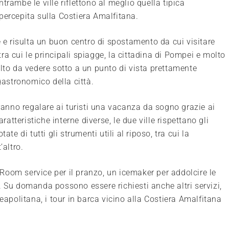
trambe le ville riflettono al meglio quella tipica
percepita sulla Costiera Amalfitana.
e e risulta un buon centro di spostamento da cui visitare
 tra cui le principali spiagge, la cittadina di Pompei e molto
olto da vedere sotto a un punto di vista prettamente
gastronomico della città.
pranno regalare ai turisti una vacanza da sogno grazie ai
ratteristiche interne diverse, le due ville rispettano gli
te di tutti gli strumenti utili al riposo, tra cui la
’altro.
l Room service per il pranzo, un icemaker per addolcire le
. Su domanda possono essere richiesti anche altri servizi,
eapolitana, i tour in barca vicino alla Costiera Amalfitana