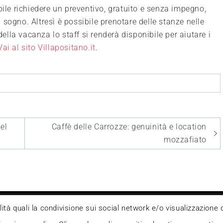
bile richiedere un preventivo, gratuito e senza impegno,
sogno. Altresì è possibile prenotare delle stanze nelle
della vacanza lo staff si renderà disponibile per aiutare i
Vai al sito Villapositano.it
.
el
Caffè delle Carrozze: genuinità e location
mozzafiato
a in quanto viene aggiornato senza alcuna periodicità.
alità quali la condivisione sui social network e/o visualizzazione 
ai sensi della legge n° 62 del 7.03.2001.
Powered by Deegita.com