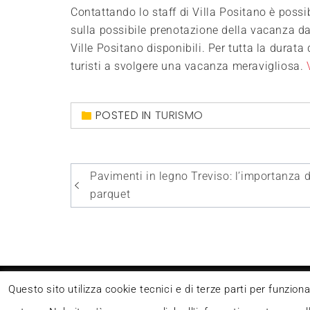
Contattando lo staff di Villa Positano è possi
sulla possibile prenotazione della vacanza da 
Ville Positano disponibili. Per tutta la durata 
turisti a svolgere una vacanza meravigliosa.
POSTED IN
TURISMO
Navigazione
Pavimenti in legno Treviso: l’importanza d
articoli
parquet
Questo blog non rappresenta una testata giornalistic
Questo sito utilizza cookie tecnici e di terze parti per funzion