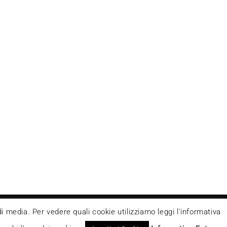
 Non può pertanto considerarsi un prodotto editoriale
di media. Per vedere quali cookie utilizziamo leggi l'informativa