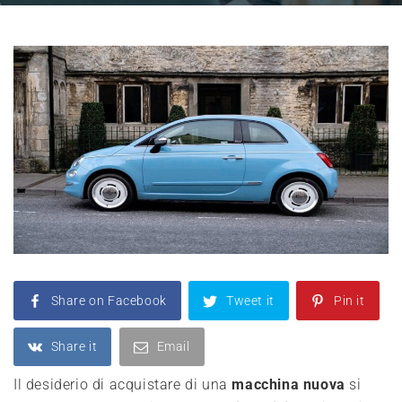
Share on Facebook
Tweet it
Pin it
Share it
Email
Il desiderio di acquistare di una
macchina nuova
si