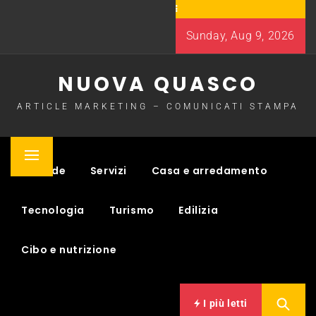
Skip
to
Sunday, Aug 9, 2026
content
NUOVA QUASCO
ARTICLE MARKETING – COMUNICATI STAMPA
Primary
Aziende
Servizi
Casa e arredamento
Menu
Tecnologia
Turismo
Edilizia
Cibo e nutrizione
I più letti