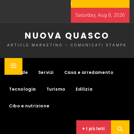
Skip
to
Saturday, Aug 8, 2026
content
NUOVA QUASCO
ARTICLE MARKETING – COMUNICATI STAMPA
Primary
Aziende
Servizi
Casa e arredamento
Menu
Tecnologia
Turismo
Edilizia
Cibo e nutrizione
I più letti