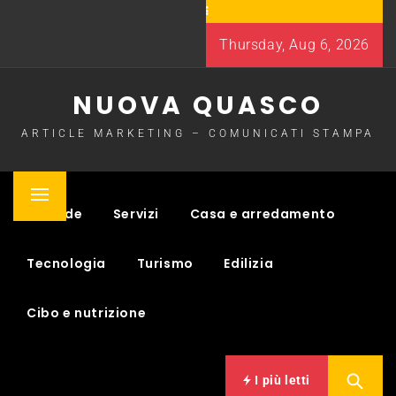
Skip
to
Thursday, Aug 6, 2026
content
NUOVA QUASCO
ARTICLE MARKETING – COMUNICATI STAMPA
Primary
Aziende
Servizi
Casa e arredamento
Menu
Tecnologia
Turismo
Edilizia
Cibo e nutrizione
I più letti