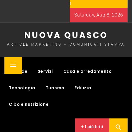
Skip
to
Saturday, Aug 8, 2026
content
NUOVA QUASCO
ARTICLE MARKETING – COMUNICATI STAMPA
Primary
Aziende
Servizi
Casa e arredamento
Menu
Tecnologia
Turismo
Edilizia
Cibo e nutrizione
I più letti