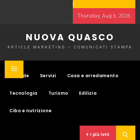
Skip
to
Thursday, Aug 6, 2026
content
NUOVA QUASCO
ARTICLE MARKETING – COMUNICATI STAMPA
Primary
Aziende
Servizi
Casa e arredamento
Menu
Tecnologia
Turismo
Edilizia
Cibo e nutrizione
I più letti