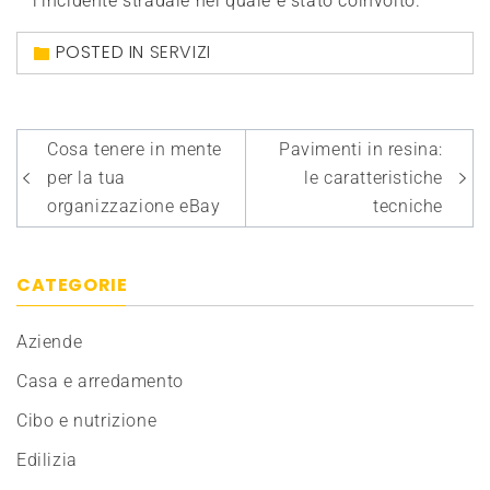
l’incidente stradale nel quale è stato coinvolto.
POSTED IN
SERVIZI
Navigazione
Cosa tenere in mente
Pavimenti in resina:
articoli
per la tua
le caratteristiche
organizzazione eBay
tecniche
CATEGORIE
Aziende
Casa e arredamento
Cibo e nutrizione
Edilizia