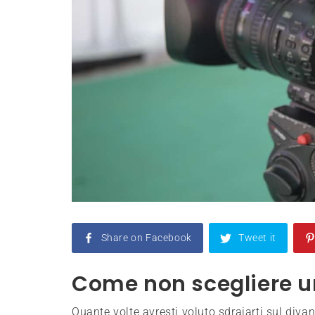
Share on Facebook
Tweet it
Come non scegliere un
Quante volte avresti voluto sdraiarti sul divan