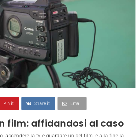
Pin it
Share it
Email
 film: affidandosi al caso
o, accendere la tv e guardare un bel film, e alla fine la