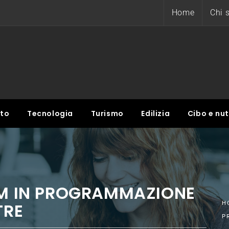
Home
Chi 
nto
Tecnologia
Turismo
Edilizia
Cibo e nut
LM IN PROGRAMMAZIONE
TRE
H
P