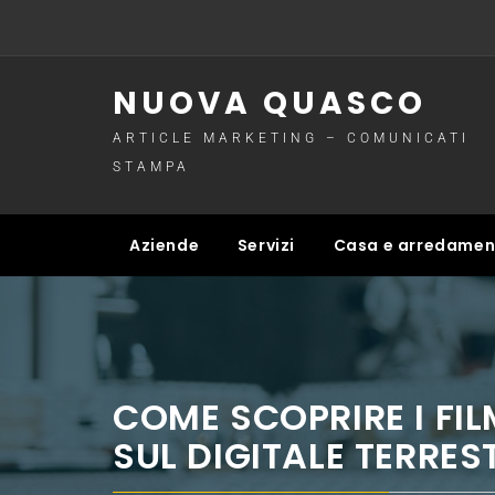
Skip
to
content
NUOVA QUASCO
ARTICLE MARKETING – COMUNICATI
STAMPA
Aziende
Servizi
Casa e arredame
COME SCOPRIRE I FI
SUL DIGITALE TERRES