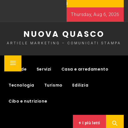
Skip
to
Thursday, Aug 6, 2026
content
NUOVA QUASCO
ARTICLE MARKETING – COMUNICATI STAMPA
Primary
Aziende
Servizi
Casa e arredamento
Menu
Tecnologia
Turismo
Edilizia
Cibo e nutrizione
I più letti