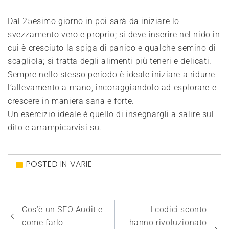
Dal 25esimo giorno in poi sarà da iniziare lo
svezzamento vero e proprio; si deve inserire nel nido in
cui è cresciuto la spiga di panico e qualche semino di
scagliola; si tratta degli alimenti più teneri e delicati.
Sempre nello stesso periodo è ideale iniziare a ridurre
l’allevamento a mano, incoraggiandolo ad esplorare e
crescere in maniera sana e forte.
Un esercizio ideale è quello di insegnargli a salire sul
dito e arrampicarvisi su.
POSTED IN
VARIE
Navigazione
Cos’è un SEO Audit e
I codici sconto
articoli
come farlo
hanno rivoluzionato