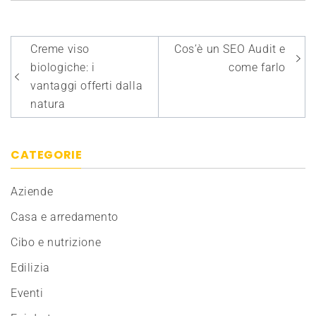
Navigazione
Creme viso
Cos’è un SEO Audit e
articoli
biologiche: i
come farlo
vantaggi offerti dalla
natura
CATEGORIE
Aziende
Casa e arredamento
Cibo e nutrizione
Edilizia
Eventi