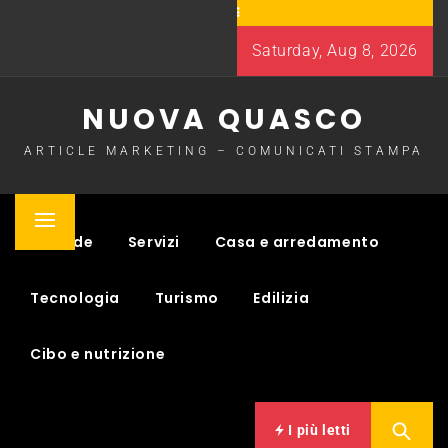
Skip
to
Saturday, Aug 8, 2026
content
NUOVA QUASCO
ARTICLE MARKETING – COMUNICATI STAMPA
Primary
Aziende
Servizi
Casa e arredamento
Menu
Tecnologia
Turismo
Edilizia
Cibo e nutrizione
I più letti