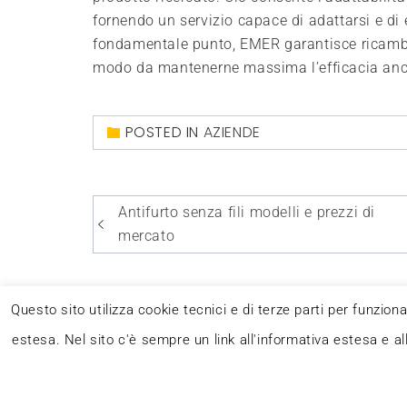
fornendo un servizio capace di adattarsi e di 
fondamentale punto, EMER garantisce ricambi co
modo da mantenerne massima l’efficacia anch
POSTED IN
AZIENDE
Navigazione
Antifurto senza fili modelli e prezzi di
articoli
mercato
Questo sito utilizza cookie tecnici e di terze parti per funzion
estesa. Nel sito c'è sempre un link all'informativa estesa e al
Questo blog non rappresenta una testata giornalistic