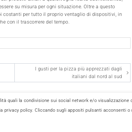
essere su misura per ogni situazione. Oltre a questo
stanti per tutto il proprio ventaglio di dispositivi, in
e con il trascorrere del tempo.
I gusti per la pizza più apprezzati dagli
italiani dal nord al sud
alità quali la condivisione sui social network e/o visualizzazione 
la privacy policy. Cliccando sugli appositi pulsanti acconsenti o 
a in quanto viene aggiornato senza alcuna periodicità.
ai sensi della legge n° 62 del 7.03.2001.
Powered by Deegita.com