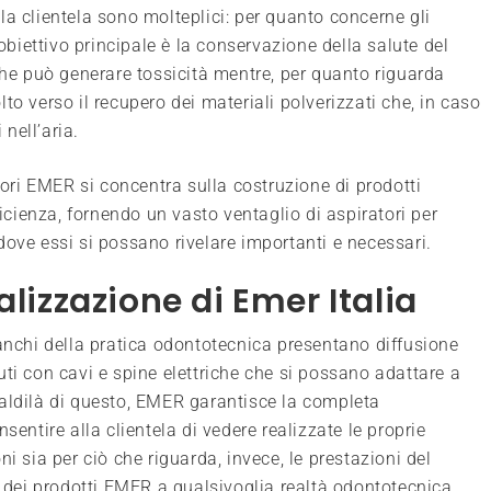
alla clientela sono molteplici: per quanto concerne gli
’obiettivo principale è la conservazione della salute del
che può generare tossicità mentre, per quanto riguarda
volto verso il recupero dei materiali polverizzati che, in caso
 nell’aria.
atori EMER si concentra sulla costruzione di prodotti
ficienza, fornendo un vasto ventaglio di aspiratori per
dove essi si possano rivelare importanti e necessari.
alizzazione di Emer Italia
banchi della pratica odontotecnica presentano diffusione
ti con cavi e spine elettriche che si possano adattare a
 aldilà di questo, EMER garantisce la completa
sentire alla clientela di vedere realizzate le proprie
i sia per ciò che riguarda, invece, le prestazioni del
à dei prodotti EMER a qualsivoglia realtà odontotecnica,