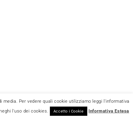
di media. Per vedere quali cookie utilizziamo leggi l'informativa
neghi l'uso dei cookies.
Informativa Estesa
Accetto i Cookie
 Non può pertanto considerarsi un prodotto editoriale