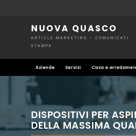
Skip
to
content
NUOVA QUASCO
ARTICLE MARKETING – COMUNICATI
STAMPA
Aziende
Servizi
Casa e arredame
DISPOSITIVI PER ASP
DELLA MASSIMA QUA