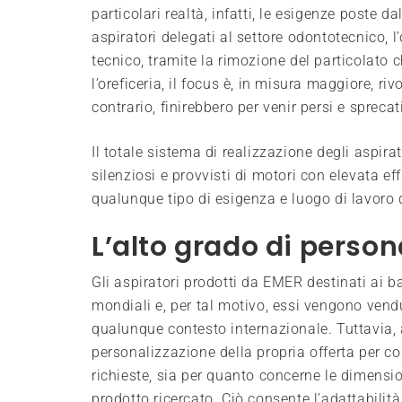
particolari realtà, infatti, le esigenze poste d
aspiratori delegati al settore odontotecnico, l
tecnico, tramite la rimozione del particolato 
l’oreficeria, il focus è, in misura maggiore, ri
contrario, finirebbero per venir persi e sprecati
Il totale sistema di realizzazione degli aspir
silenziosi e provvisti di motori con elevata ef
qualunque tipo di esigenza e luogo di lavoro 
L’alto grado di person
Gli aspiratori prodotti da EMER destinati ai 
mondiali e, per tal motivo, essi vengono vendu
qualunque contesto internazionale. Tuttavia,
personalizzazione della propria offerta per con
richieste, sia per quanto concerne le dimension
prodotto ricercato. Ciò consente l’adattabilit