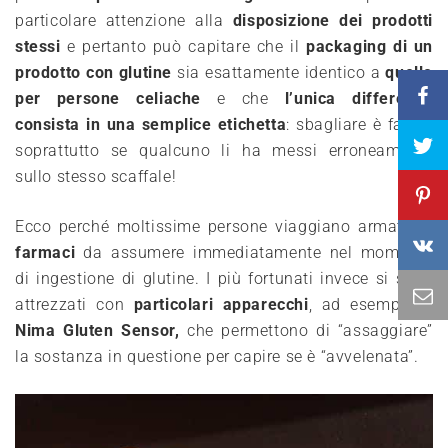
pa
rticolare attenzione alla
disposizione dei prodotti
stessi
e pe
rta
nto può capitare che
il
packaging di un
prodotto con glutine
sia e
sattamen
te identico a
quello
per persone celiache
e
c
he
l’unica differenza
consista in una semplice etichetta
: s
bagl
iare è facile,
soprattutto se qualcuno li ha messi erroneamente
sullo stesso scaffale!
Ecco perché moltissime persone viaggiano armate di
farmaci
da
assumere immediat
amente nel momento
di ingestione di glutine. I più fortunati invece si sono
attrezzati con
particolari apparecchi
, a
d
esempio il
Nima Gluten Sensor
,
che permettono di “assaggiare”
la sostanza in questione per capire se è “avvelenata”.