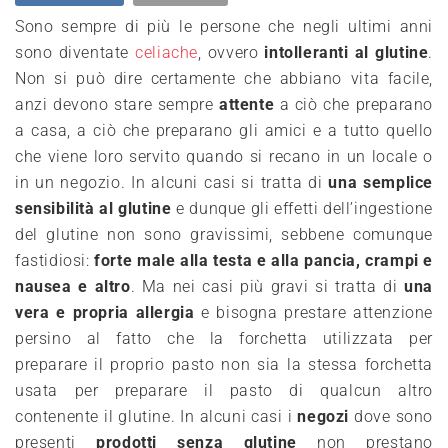
Sono sempre di più le persone che negli ultimi anni
sono diventate
celiache
, ov
v
ero
intolleranti al glutine
.
N
on si può
dire certamente che abbiano vita facile,
anzi devono stare sempre
attente
a ciò che preparano
a casa, a ciò che preparano gli amici e a tutto que
llo
che viene loro servito quando si recano in un locale o
in un n
egozio. In alcuni casi si tratta di
una semplice
sensibilità al glutine
e dun
que gli effetti dell’ing
estione
del glutine non sono gravissimi, sebbene comunque
fastidiosi:
forte male alla testa e alla pancia
,
crampi
e
nausea
e altro
. Ma nei
cas
i più gravi si tratta di
una
vera e propria allergia
e bis
ogna prestare att
enzione
persino al fatto che la forchetta utilizzata per
preparare il proprio pasto non sia la stessa forchetta
usata per preparare il pasto di qualcun altro
contenente il glutine. In alcuni casi
i
negozi
d
ov
e sono
presenti
prodotti senza glutine
no
n prestano