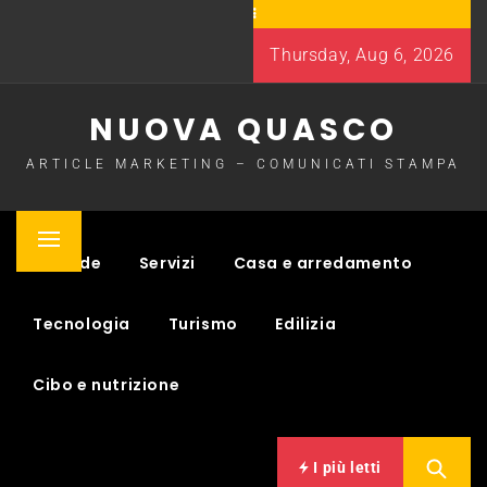
Skip
to
Thursday, Aug 6, 2026
content
NUOVA QUASCO
ARTICLE MARKETING – COMUNICATI STAMPA
Primary
Aziende
Servizi
Casa e arredamento
Menu
Tecnologia
Turismo
Edilizia
Cibo e nutrizione
I più letti