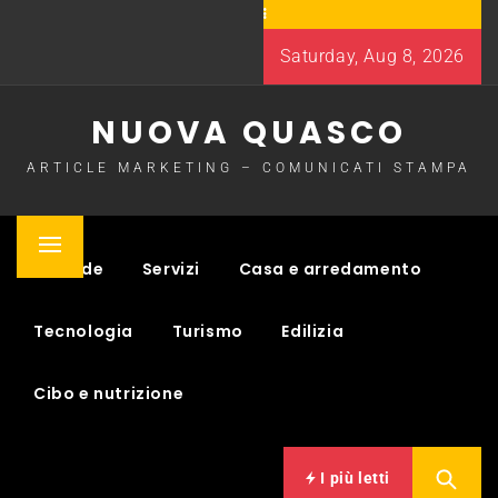
Skip
to
Saturday, Aug 8, 2026
content
NUOVA QUASCO
ARTICLE MARKETING – COMUNICATI STAMPA
Primary
Aziende
Servizi
Casa e arredamento
Menu
Tecnologia
Turismo
Edilizia
Cibo e nutrizione
I più letti