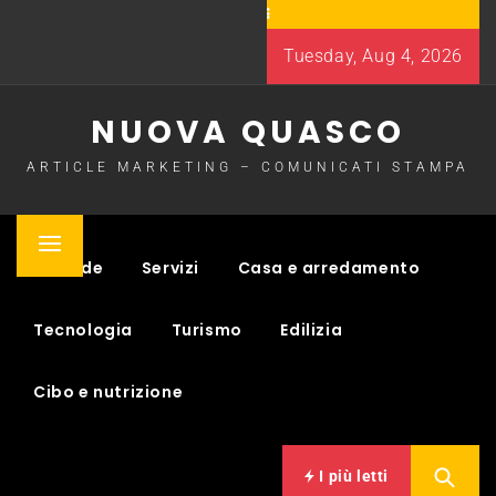
Skip
to
Tuesday, Aug 4, 2026
content
NUOVA QUASCO
ARTICLE MARKETING – COMUNICATI STAMPA
Primary
Aziende
Servizi
Casa e arredamento
Menu
Tecnologia
Turismo
Edilizia
Cibo e nutrizione
I più letti