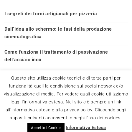
I segreti dei forni artigianali per pizzeria
Dall’idea allo schermo: le fasi della produzione
cinematografica
Come funziona il trattamento di passivazione
dell’acciaio inox
Questo sito utilizza cookie tecnici e di terze parti per
funzionalità quali la condivisione sui social network e/o
visualizzazione di media. Per vedere quali cookie utilizziamo
leggi l'informativa estesa. Nel sito c'è sempre un link
Questo blog non rappresenta una testata
giornalistica in quanto viene aggiornato senza alcuna
all'informativa estesa e alla privacy policy. Cliccando sugli
periodicità. Non può pertanto considerarsi un
prodotto editoriale ai sensi della legge n° 62 del
appositi pulsanti acconsenti o neghi l'uso dei cookies.
7.03.2001.
Powered by Deegita.com
Informativa Estesa
Accetto i Cookie