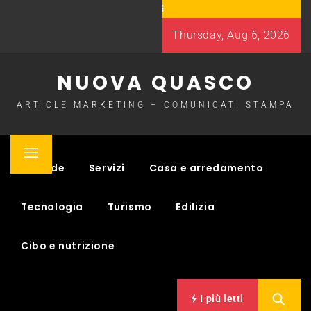
Skip
to
Thursday, Aug 6, 2026
content
NUOVA QUASCO
ARTICLE MARKETING – COMUNICATI STAMPA
Primary
Aziende
Servizi
Casa e arredamento
Menu
Tecnologia
Turismo
Edilizia
Cibo e nutrizione
I più letti