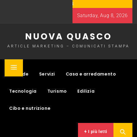
Skip
to
Saturday, Aug 8, 2026
content
NUOVA QUASCO
ARTICLE MARKETING – COMUNICATI STAMPA
Primary
Aziende
Servizi
Casa e arredamento
Menu
Tecnologia
Turismo
Edilizia
Cibo e nutrizione
I più letti