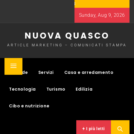
Skip
to
Sunday, Aug 9, 2026
content
NUOVA QUASCO
ARTICLE MARKETING – COMUNICATI STAMPA
Primary
Aziende
Servizi
Casa e arredamento
Menu
Tecnologia
Turismo
Edilizia
Cibo e nutrizione
I più letti