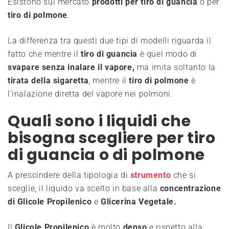
Esistono sul mercato
prodotti per tiro di guancia
o per
tiro di polmone
.
La differenza tra questi due tipi di modelli riguarda il
fatto che mentre il
tiro di guancia
è quel modo di
svapare
senza inalare il vapore,
ma imita soltanto la
tirata della sigaretta
, mentre il
tiro di polmone
è
l’inalazione diretta del vapore nei polmoni.
Quali sono i liquidi che
bisogna scegliere per tiro
di guancia o di polmone
A prescindere della tipologia di
strumento
che si
sceglie, il liquido va scelto in base alla
concentrazione
di Glicole Propilenico
e
Glicerina Vegetale.
Il
Glicole Propilenico
è molto
denso
e rispetto alla