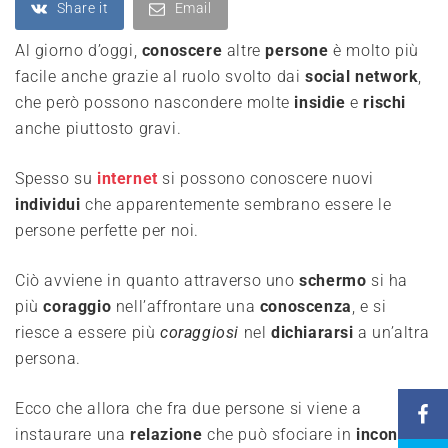
Share it
Email
Al giorno d’oggi,
conoscere
altre
persone
è molto più
facile anche grazie al ruolo svolto dai
social
network
,
che però possono nascondere molte
insidie
e
rischi
anche piuttosto gravi.
Spesso su
internet
si possono conoscere nuovi
individui
che apparentemente sembrano essere le
persone perfette per noi.
Ciò avviene in quanto attraverso uno
schermo
si ha
più
coraggio
nell’affrontare una
conoscenza
, e si
riesce a essere più
coraggiosi
nel
dichiararsi
a un’altra
persona.
Ecco che allora che fra due persone si viene a
instaurare una
relazione
che può sfociare in
incontri