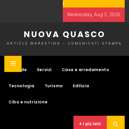
Skip
to
Wednesday, Aug 5, 2026
content
NUOVA QUASCO
ARTICLE MARKETING – COMUNICATI STAMPA
Primary
Aziende
Servizi
Casa e arredamento
Menu
Tecnologia
Turismo
Edilizia
Cibo e nutrizione
I più letti