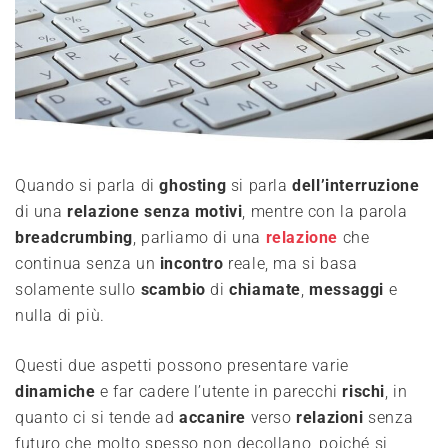
Quando si parla di
ghosting
si parla
dell’interruzione
di una
relazione
senza
motivi
, mentre con la parola
breadcrumbing
, parliamo di una
relazione
che
continua senza un
incontro
reale, ma si basa
solamente sullo
scambio
di
chiamate
,
messaggi
e
nulla di più.
Questi due aspetti possono presentare varie
dinamiche
e far cadere l’utente in parecchi
rischi
, in
quanto ci si tende ad
accanire
verso
relazioni
senza
futuro che molto spesso non decollano, poiché si